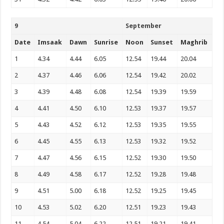
9
September
Date
Imsaak
Dawn
Sunrise
Noon
Sunset
Maghrib
1
4.34
4.44
6.05
12.54
19.44
20.04
2
4.37
4.46
6.06
12.54
19.42
20.02
3
4.39
4.48
6.08
12.54
19.39
19.59
4
4.41
4.50
6.10
12.53
19.37
19.57
5
4.43
4.52
6.12
12.53
19.35
19.55
6
4.45
4.55
6.13
12.53
19.32
19.52
7
4.47
4.56
6.15
12.52
19.30
19.50
8
4.49
4.58
6.17
12.52
19.28
19.48
9
4.51
5.00
6.18
12.52
19.25
19.45
10
4.53
5.02
6.20
12.51
19.23
19.43
11
4.54
5.04
6.22
12.51
19.21
19.41