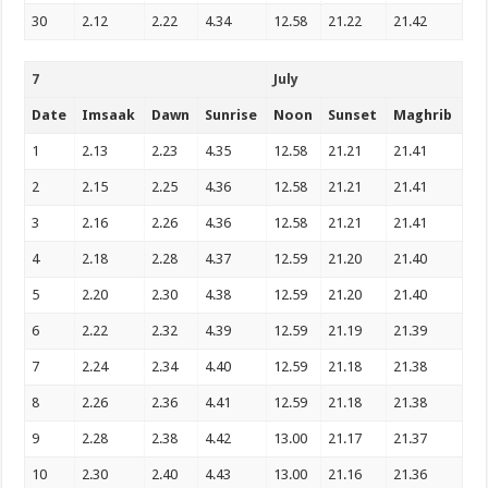
30
2.12
2.22
4.34
12.58
21.22
21.42
7
July
Date
Imsaak
Dawn
Sunrise
Noon
Sunset
Maghrib
1
2.13
2.23
4.35
12.58
21.21
21.41
2
2.15
2.25
4.36
12.58
21.21
21.41
3
2.16
2.26
4.36
12.58
21.21
21.41
4
2.18
2.28
4.37
12.59
21.20
21.40
5
2.20
2.30
4.38
12.59
21.20
21.40
6
2.22
2.32
4.39
12.59
21.19
21.39
7
2.24
2.34
4.40
12.59
21.18
21.38
8
2.26
2.36
4.41
12.59
21.18
21.38
9
2.28
2.38
4.42
13.00
21.17
21.37
10
2.30
2.40
4.43
13.00
21.16
21.36