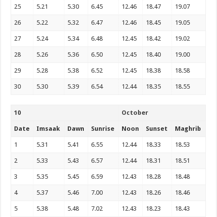
25
5.21
5.30
6.45
12.46
18.47
19.07
26
5.22
5.32
6.47
12.46
18.45
19.05
27
5.24
5.34
6.48
12.45
18.42
19.02
28
5.26
5.36
6.50
12.45
18.40
19.00
29
5.28
5.38
6.52
12.45
18.38
18.58
30
5.30
5.39
6.54
12.44
18.35
18.55
10
October
Date
Imsaak
Dawn
Sunrise
Noon
Sunset
Maghrib
1
5.31
5.41
6.55
12.44
18.33
18.53
2
5.33
5.43
6.57
12.44
18.31
18.51
3
5.35
5.45
6.59
12.43
18.28
18.48
4
5.37
5.46
7.00
12.43
18.26
18.46
5
5.38
5.48
7.02
12.43
18.23
18.43