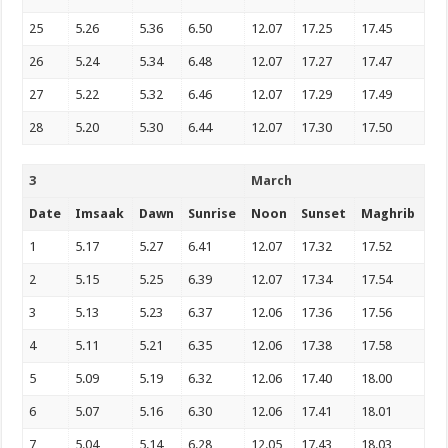
25
5.26
5.36
6.50
12.07
17.25
17.45
26
5.24
5.34
6.48
12.07
17.27
17.47
27
5.22
5.32
6.46
12.07
17.29
17.49
28
5.20
5.30
6.44
12.07
17.30
17.50
3
March
Date
Imsaak
Dawn
Sunrise
Noon
Sunset
Maghrib
1
5.17
5.27
6.41
12.07
17.32
17.52
2
5.15
5.25
6.39
12.07
17.34
17.54
3
5.13
5.23
6.37
12.06
17.36
17.56
4
5.11
5.21
6.35
12.06
17.38
17.58
5
5.09
5.19
6.32
12.06
17.40
18.00
6
5.07
5.16
6.30
12.06
17.41
18.01
7
5.04
5.14
6.28
12.05
17.43
18.03