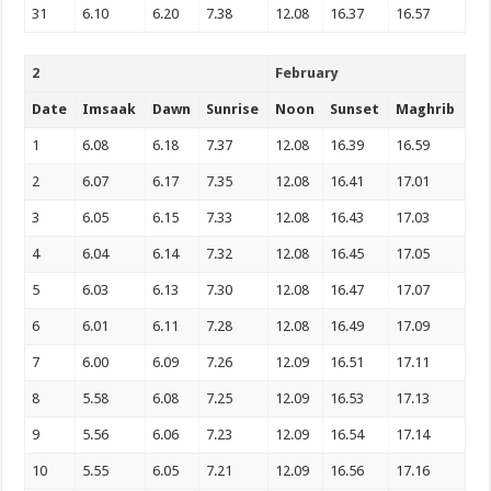
31
6.10
6.20
7.38
12.08
16.37
16.57
2
February
Date
Imsaak
Dawn
Sunrise
Noon
Sunset
Maghrib
1
6.08
6.18
7.37
12.08
16.39
16.59
2
6.07
6.17
7.35
12.08
16.41
17.01
3
6.05
6.15
7.33
12.08
16.43
17.03
4
6.04
6.14
7.32
12.08
16.45
17.05
5
6.03
6.13
7.30
12.08
16.47
17.07
6
6.01
6.11
7.28
12.08
16.49
17.09
7
6.00
6.09
7.26
12.09
16.51
17.11
8
5.58
6.08
7.25
12.09
16.53
17.13
9
5.56
6.06
7.23
12.09
16.54
17.14
10
5.55
6.05
7.21
12.09
16.56
17.16