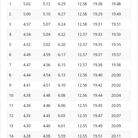
1
5.02
5.12
6.29
12.58
19.28
19.48
2
5.00
5.10
6.27
12.58
19.29
19.49
3
4.57
5.07
6.24
12.58
19.31
19.51
4
4.54
5.04
6.22
12.57
19.33
19.53
5
4.52
5.02
6.20
12.57
19.35
19.55
6
4.49
4.59
6.17
12.57
19.37
19.57
7
4.47
4.56
6.15
12.57
19.38
19.58
8
4.44
4.54
6.13
12.56
19.40
20.00
9
4.41
4.51
6.10
12.56
19.42
20.02
10
4.38
4.48
6.08
12.56
19.44
20.04
11
4.36
4.46
6.06
12.55
19.45
20.05
12
4.33
4.43
6.03
12.55
19.47
20.07
13
4.30
4.40
6.01
12.55
19.49
20.09
14
4.28
4.38
5.59
12.55
19.51
20.11