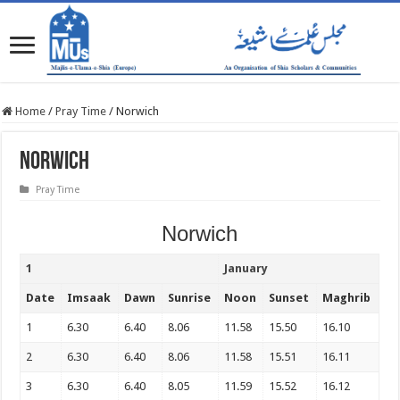
Home
/
Pray Time
/
Norwich
Norwich
Pray Time
Norwich
1
January
Date
Imsaak
Dawn
Sunrise
Noon
Sunset
Maghrib
1
6.30
6.40
8.06
11.58
15.50
16.10
2
6.30
6.40
8.06
11.58
15.51
16.11
3
6.30
6.40
8.05
11.59
15.52
16.12