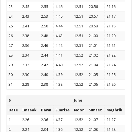
23
2.45
2.55
4.46
12.51
20.56
21.16
24
2.43
2.53
4.45
12.51
20.57
21.17
25
2.41
2.50
4.44
12.51
20.58
21.18
26
2.38
2.48
4.43
12.51
21.00
21.20
27
2.36
2.46
4.42
12.51
21.01
21.21
28
2.34
2.44
4.41
12.52
21.02
21.22
29
2.32
2.42
4.40
12.52
21.04
21.24
30
2.30
2.40
4.39
12.52
21.05
21.25
31
2.28
2.38
4.38
12.52
21.06
21.26
6
June
Date
Imsaak
Dawn
Sunrise
Noon
Sunset
Maghrib
1
2.26
2.36
4.37
12.52
21.07
21.27
2
2.24
2.34
4.36
12.52
21.08
21.28