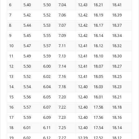
6
5.40
5.50
7.04
12.43
18.21
18.41
7
5.42
5.52
7.06
12.42
18.19
18.39
8
5.44
5.53
7.07
12.42
18.17
18.37
9
5.45
5.55
7.09
12.42
18.14
18.34
10
5.47
5.57
7.11
12.41
18.12
18.32
11
5.49
5.59
7.13
12.41
18.10
18.30
12
5.50
6.00
7.14
12.41
18.07
18.27
13
5.52
6.02
7.16
12.41
18.05
18.25
14
5.54
6.04
7.18
12.40
18.03
18.23
15
5.56
6.05
7.20
12.40
18.01
18.21
16
5.57
6.07
7.22
12.40
17.58
18.18
17
5.59
6.09
7.23
12.40
17.56
18.16
18
6.01
6.11
7.25
12.40
17.54
18.14
19
6.02
6.12
7.27
12.39
17.52
18.12