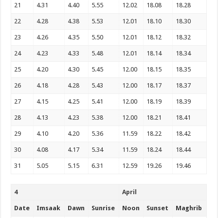
21
4.31
4.40
5.55
12.02
18.08
18.28
22
4.28
4.38
5.53
12.01
18.10
18.30
23
4.26
4.35
5.50
12.01
18.12
18.32
24
4.23
4.33
5.48
12.01
18.14
18.34
25
4.20
4.30
5.45
12.00
18.15
18.35
26
4.18
4.28
5.43
12.00
18.17
18.37
27
4.15
4.25
5.41
12.00
18.19
18.39
28
4.13
4.23
5.38
12.00
18.21
18.41
29
4.10
4.20
5.36
11.59
18.22
18.42
30
4.08
4.17
5.34
11.59
18.24
18.44
31
5.05
5.15
6.31
12.59
19.26
19.46
4
April
Date
Imsaak
Dawn
Sunrise
Noon
Sunset
Maghrib