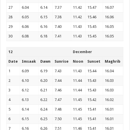
27
6.04
6.14
7.37
11.42
15.47
16.07
28
6.05
6.15
7.38
11.42
15.46
16.06
29
6.06
6.16
7.40
11.43
15.45
16.05
30
6.08
6.18
7.41
11.43
15.45
16.05
12
December
Date
Imsaak
Dawn
Sunrise
Noon
Sunset
Maghrib
1
6.09
6.19
7.43
11.43
15.44
16.04
2
6.10
6.20
7.44
11.44
15.43
16.03
3
6.12
6.21
7.46
11.44
15.43
16.03
4
6.13
6.22
7.47
11.45
15.42
16.02
5
6.14
6.24
7.48
11.45
15.41
16.01
6
6.15
6.25
7.50
11.45
15.41
16.01
7
6.16
6.26
7.51
11.46
15.41
16.01