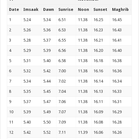
Date
Imsaak
Dawn
Sunrise
Noon
Sunset
Maghrib
1
5.24
5.34
6.51
11.38
16.25
16.45
2
5.26
5.36
6.53
11.38
16.23
16.43
3
5.28
5.37
6.55
11.38
16.21
16.41
4
5.29
5.39
6.56
11.38
16.20
16.40
5
5.31
5.40
6.58
11.38
16.18
16.38
6
5.32
5.42
7.00
11.38
16.16
16.36
7
5.34
5.44
7.02
11.38
16.14
16.34
8
5.35
5.45
7.04
11.38
16.13
16.33
9
5.37
5.47
7.06
11.38
16.11
16.31
10
5.39
5.49
7.07
11.38
16.09
16.29
11
5.40
5.50
7.09
11.38
16.08
16.28
12
5.42
5.52
7.11
11.39
16.06
16.26