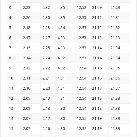
3
2.22
2.32
4.35
12.52
21.09
21.29
4
2.20
2.30
4.35
12.53
21.11
21.31
5
2.18
2.28
4.34
12.53
21.12
21.32
6
2.17
2.27
4.33
12.53
21.13
21.33
7
2.15
2.25
4.33
12.53
21.14
21.34
8
2.14
2.24
4.32
12.53
21.14
21.34
9
2.12
2.22
4.32
12.54
21.15
21.35
10
2.11
2.21
4.31
12.54
21.16
21.36
11
2.10
2.20
4.31
12.54
21.17
21.37
12
2.09
2.19
4.31
12.54
21.18
21.38
13
2.08
2.18
4.30
12.54
21.18
21.38
14
2.07
2.17
4.30
12.55
21.19
21.39
15
2.07
2.16
4.30
12.55
21.19
21.39