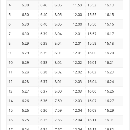
4
6.30
6.40
8.05
11.59
15.53
16.13
5
6.30
6.40
8.05
12.00
15.55
16.15
6
6.30
6.40
8.05
12.00
15.56
16.16
7
6.30
6.39
8.04
12.01
15.57
16.17
8
6.29
6.39
8.04
12.01
15.58
16.18
9
6.29
6.39
8.03
12.01
16.00
16.20
10
6.29
6.38
8.02
12.02
16.01
16.21
11
6.28
6.38
8.02
12.02
16.03
16.23
12
6.28
6.37
8.01
12.03
16.04
16.24
13
6.27
6.37
8.00
12.03
16.06
16.26
14
6.26
6.36
7.59
12.03
16.07
16.27
15
6.26
6.36
7.59
12.04
16.09
16.29
16
6.25
6.35
7.58
12.04
16.11
16.31
17
6.24
6.34
7.57
12.04
16.12
16.32