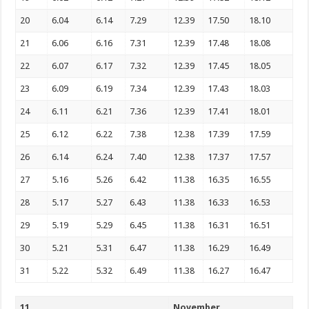
20
6.04
6.14
7.29
12.39
17.50
18.10
21
6.06
6.16
7.31
12.39
17.48
18.08
22
6.07
6.17
7.32
12.39
17.45
18.05
23
6.09
6.19
7.34
12.39
17.43
18.03
24
6.11
6.21
7.36
12.39
17.41
18.01
25
6.12
6.22
7.38
12.38
17.39
17.59
26
6.14
6.24
7.40
12.38
17.37
17.57
27
5.16
5.26
6.42
11.38
16.35
16.55
28
5.17
5.27
6.43
11.38
16.33
16.53
29
5.19
5.29
6.45
11.38
16.31
16.51
30
5.21
5.31
6.47
11.38
16.29
16.49
31
5.22
5.32
6.49
11.38
16.27
16.47
11
November