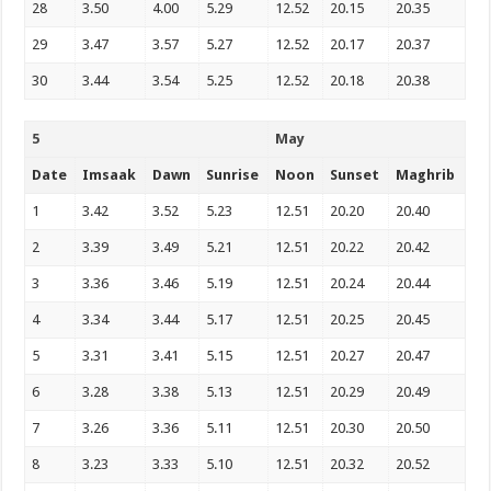
28
3.50
4.00
5.29
12.52
20.15
20.35
29
3.47
3.57
5.27
12.52
20.17
20.37
30
3.44
3.54
5.25
12.52
20.18
20.38
5
May
Date
Imsaak
Dawn
Sunrise
Noon
Sunset
Maghrib
1
3.42
3.52
5.23
12.51
20.20
20.40
2
3.39
3.49
5.21
12.51
20.22
20.42
3
3.36
3.46
5.19
12.51
20.24
20.44
4
3.34
3.44
5.17
12.51
20.25
20.45
5
3.31
3.41
5.15
12.51
20.27
20.47
6
3.28
3.38
5.13
12.51
20.29
20.49
7
3.26
3.36
5.11
12.51
20.30
20.50
8
3.23
3.33
5.10
12.51
20.32
20.52