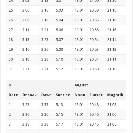
24
3.03
3.13
5.01
13.01
21.00
21.20
25
3.06
3.16
5.03
13.01
20.59
21.19
26
3.08
3.18
5.04
13.01
20.58
21.18
27
3.11
3.21
5.06
13.01
20.56
21.16
28
3.13
3.23
5.07
13.01
20.54
21.14
29
3.16
3.26
5.09
13.01
20.53
21.13
30
3.18
3.28
5.10
13.01
20.51
21.11
31
3.21
3.31
5.12
13.01
20.50
21.10
8
August
Date
Imsaak
Dawn
Sunrise
Noon
Sunset
Maghrib
1
3.23
3.33
5.13
13.01
20.48
21.08
2
3.26
3.36
5.15
13.01
20.46
21.06
3
3.28
3.38
5.17
13.01
20.45
21.05