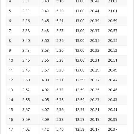
4
3.31
3.40
5.18
13.00
20.43
21.03
5
3.33
3.43
5.20
13.00
20.41
21.01
6
3.36
3.45
5.21
13.00
20.39
20.59
7
3.38
3.48
5.23
13.00
20.37
20.57
8
3.40
3.50
5.25
13.00
20.35
20.55
9
3.43
3.53
5.26
13.00
20.33
20.53
10
3.45
3.55
5.28
13.00
20.31
20.51
11
3.48
3.57
5.30
13.00
20.29
20.49
12
3.50
4.00
5.31
12.59
20.27
20.47
13
3.52
4.02
5.33
12.59
20.25
20.45
14
3.55
4.05
5.35
12.59
20.23
20.43
15
3.57
4.07
5.36
12.59
20.21
20.41
16
3.59
4.09
5.38
12.59
20.19
20.39
17
4.02
4.12
5.40
12.58
20.17
20.37