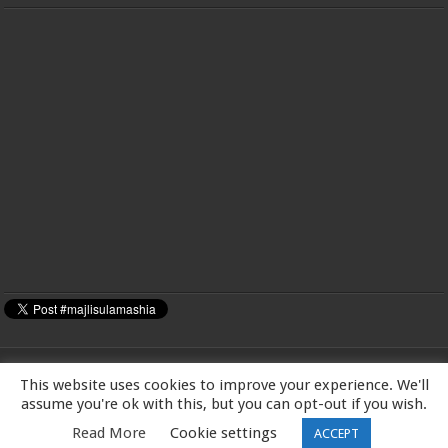
This website uses cookies to improve your experience. We'll
MAJLIS-E-ULAMA-E-SHIA EUROPE Charity number: 1173167 | Imam Baqir
assume you're ok with this, but you can opt-out if you wish.
(a.s) Centre, 26 Estreham Road, Streatham, London SW16 5PQ, UK |Tel:
Read More
Cookie settings
ACCEPT
01344531398